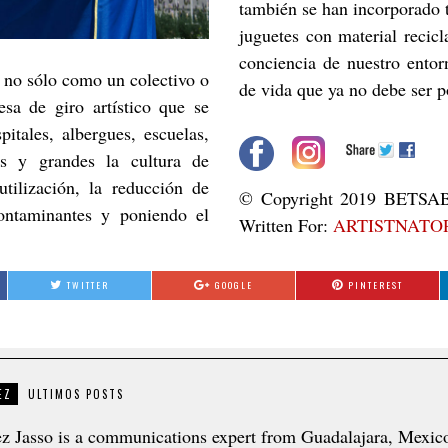
también se han incorporado t
juguetes con material recic
conciencia de nuestro entor
e no sólo como un colectivo o
de vida que ya no debe ser po
sa de giro artístico que se
itales, albergues, escuelas,
cos y grandes la cultura de
utilización, la reducción de
© Copyright 2019 BETSAB
ontaminantes y poniendo el
Written For:
ARTISTNATO
TWITTER
GOOGLE
PINTEREST
EZ
ULTIMOS POSTS
z Jasso is a communications expert from Guadalajara, Mexico.