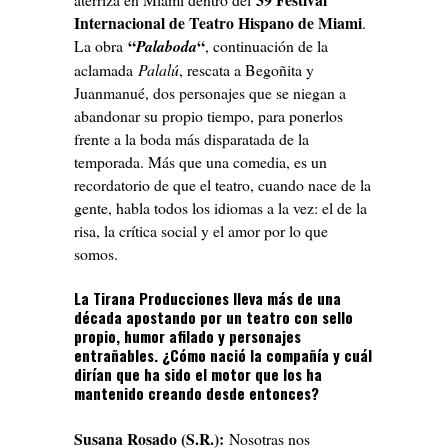
Internacional de Teatro Hispano de Miami
.
“
“
La obra
Palaboda
, continuación de la
aclamada
Palalú
, rescata a Begoñita y
Juanmanué, dos personajes que se niegan a
abandonar su propio tiempo, para ponerlos
frente a la boda más disparatada de la
temporada. Más que una comedia, es un
recordatorio de que el teatro, cuando nace de la
gente, habla todos los idiomas a la vez: el de la
risa, la crítica social y el amor por lo que
somos.
La Tirana Producciones lleva más de una
década apostando por un teatro con sello
propio, humor afilado y personajes
entrañables. ¿Cómo nació la compañía y cuál
dirían que ha sido el motor que los ha
mantenido creando desde entonces?
Susana Rosado (S.R.):
Nosotras nos