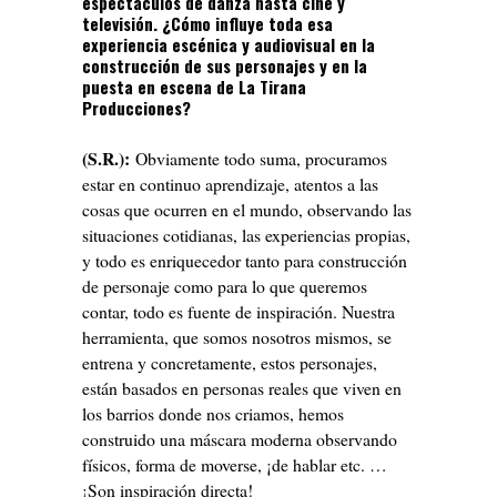
espectáculos de danza hasta cine y
televisión. ¿Cómo influye toda esa
experiencia escénica y audiovisual en la
construcción de sus personajes y en la
puesta en escena de La Tirana
Producciones?
(S.R.):
Obviamente todo suma, procuramos
estar en continuo aprendizaje, atentos a las
cosas que ocurren en el mundo, observando las
situaciones cotidianas, las experiencias propias,
y todo es enriquecedor tanto para construcción
de personaje como para lo que queremos
contar, todo es fuente de inspiración. Nuestra
herramienta, que somos nosotros mismos, se
entrena y concretamente, estos personajes,
están basados en personas reales que viven en
los barrios donde nos criamos, hemos
construido una máscara moderna observando
físicos, forma de moverse, ¡de hablar etc. …
¡Son inspiración directa!