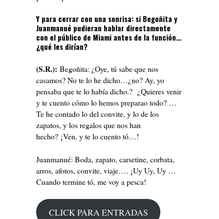
Y para cerrar con una sonrisa: si Begoñita y
Juanmanué pudieran hablar directamente
con el público de Miami antes de la función…
¿qué les dirían?
(S.R.):
Begoñita: ¿Oye, tú sabe que nos
casamos? No te lo he dicho…¿no? Ay, yo
pensaba que te lo había dicho.? ¿Quieres venir
y te cuento cómo lo hemos preparao todo? …
Te he contado lo del convite, y lo de los
zapatos, y los regalos que nos han
hecho? ¡Ven, y te lo cuento tó…!
Juanmanué: Boda, zapato, carsetine, corbata,
arros, afotos, convite, viaje…. ¡Uy Uy, Uy …
Cuando termine tó, me voy a pesca!
CLICK PARA ENTRADAS