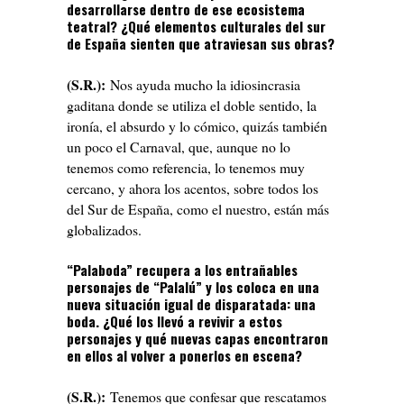
desarrollarse dentro de ese ecosistema
teatral? ¿Qué elementos culturales del sur
de España sienten que atraviesan sus obras?
(S.R.):
Nos ayuda mucho la idiosincrasia
gaditana donde se utiliza el doble sentido, la
ironía, el absurdo y lo cómico, quizás también
un poco el Carnaval, que, aunque no lo
tenemos como referencia, lo tenemos muy
cercano, y ahora los acentos, sobre todos los
del Sur de España, como el nuestro, están más
globalizados.
“Palaboda” recupera a los entrañables
personajes de “Palalú” y los coloca en una
nueva situación igual de disparatada: una
boda. ¿Qué los llevó a revivir a estos
personajes y qué nuevas capas encontraron
en ellos al volver a ponerlos en escena?
(S.R.):
Tenemos que confesar que rescatamos