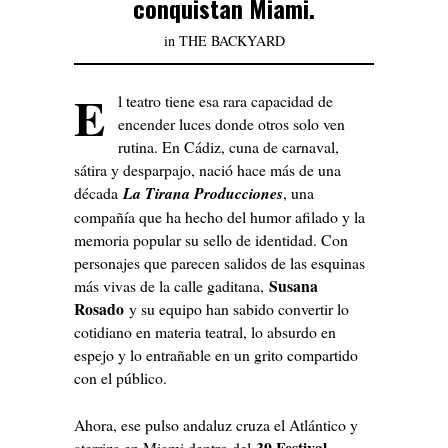
conquistan Miami.
in
THE BACKYARD
E
l teatro tiene esa rara capacidad de
encender luces donde otros solo ven
rutina. En Cádiz, cuna de carnaval,
sátira y desparpajo, nació hace más de una
década
La Tirana Producciones
, una
compañía que ha hecho del humor afilado y la
memoria popular su sello de identidad. Con
personajes que parecen salidos de las esquinas
Susana
más vivas de la calle gaditana,
Rosado
y su equipo han sabido convertir lo
cotidiano en materia teatral, lo absurdo en
espejo y lo entrañable en un grito compartido
con el público.
Ahora, ese pulso andaluz cruza el Atlántico y
39 Festival
aterriza en Miami dentro del