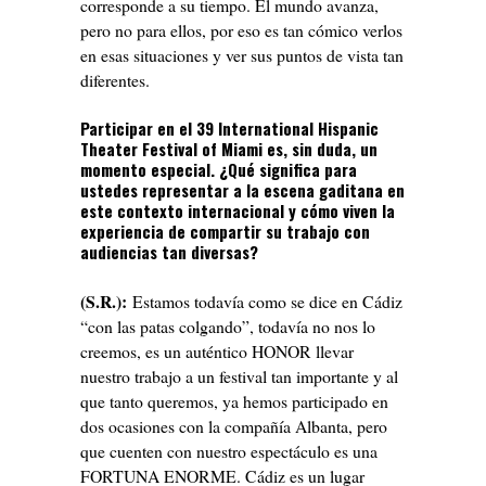
corresponde a su tiempo. El mundo avanza,
pero no para ellos, por eso es tan cómico verlos
en esas situaciones y ver sus puntos de vista tan
diferentes.
Participar en el 39 International Hispanic
Theater Festival of Miami es, sin duda, un
momento especial. ¿Qué significa para
ustedes representar a la escena gaditana en
este contexto internacional y cómo viven la
experiencia de compartir su trabajo con
audiencias tan diversas?
(S.R.):
Estamos todavía como se dice en Cádiz
“con las patas colgando”, todavía no nos lo
creemos, es un auténtico HONOR llevar
nuestro trabajo a un festival tan importante y al
que tanto queremos, ya hemos participado en
dos ocasiones con la compañía Albanta, pero
que cuenten con nuestro espectáculo es una
FORTUNA ENORME. Cádiz es un lugar